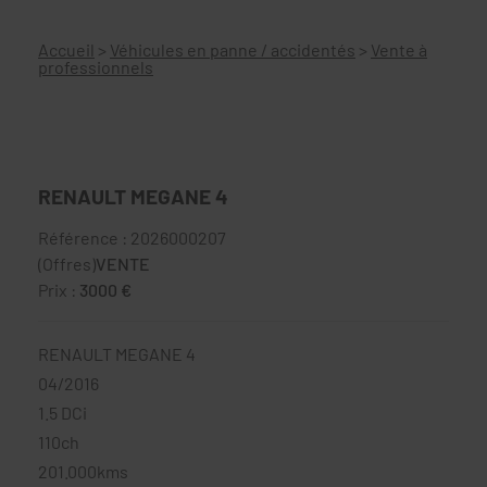
Accueil
>
Véhicules en panne / accidentés
>
Vente à
professionnels
RENAULT MEGANE 4
Référence : 2026000207
(Offres)
VENTE
Prix :
3000 €
RENAULT MEGANE 4
04/2016
1.5 DCi
110ch
201.000kms