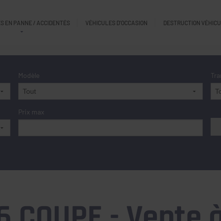
S EN PANNE / ACCIDENTÉS
VÉHICULES D'OCCASION
DESTRUCTION VÉHIC
Modèle
Tra
Prix max
 COUPE - Vente à 