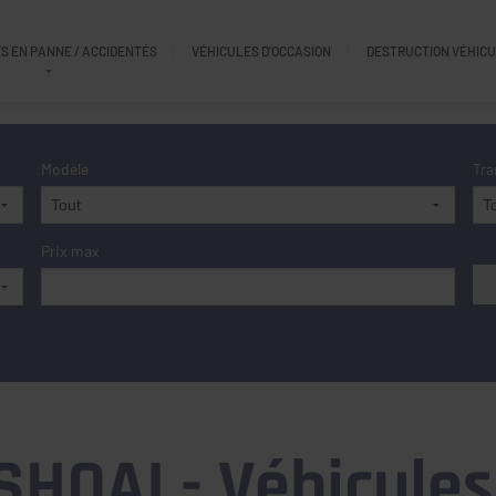
S EN PANNE / ACCIDENTÉS
VÉHICULES D'OCCASION
DESTRUCTION VÉHIC
Modèle
Tra
Prix max
HQAI - Véhicules