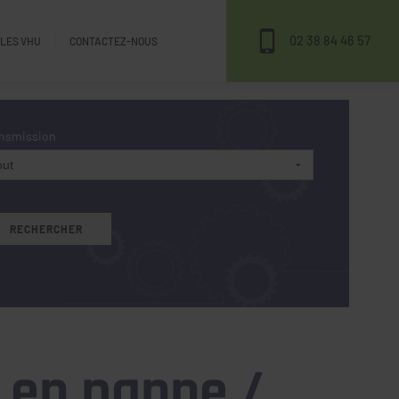
02 38 84 46 57
ULES VHU
CONTACTEZ-NOUS
nsmission
 en panne /