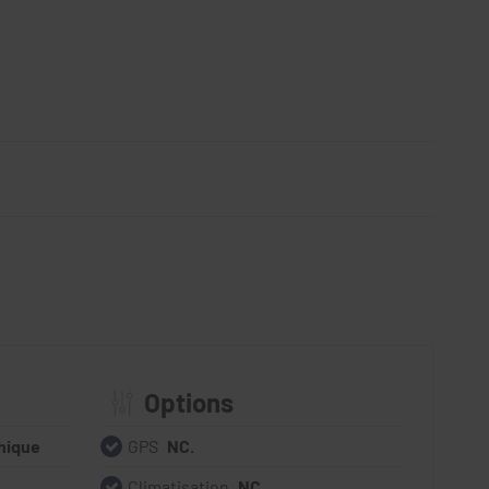
Options
nique
GPS
NC.
Climatisation
NC.