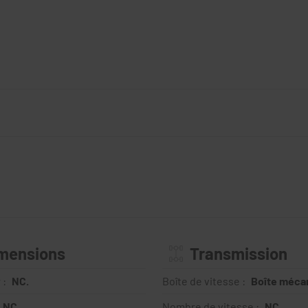
mensions
Transmission
 :
NC.
Boîte de vitesse :
Boîte méca
NC.
Nombre de vitesse :
NC.