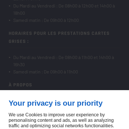
Du Mardi au Vendredi : De 08h00 à 12h00 et 14h00 à
18h00
Samedi matin : De 09h00 à 12h00
HORAIRES POUR LES PRESTATIONS CARTES
GRISES :
Du Mardi au Vendredi : De 08h00 à 11h00 et 14h00 à
16h30
Samedi matin : De 09h00 à 11h00
À PROPOS
Accueil
Your privacy is our priority
Contactez-nous
We use Cookies to improve user experience by
Mentions légales
personalising content and ads, as well as analyzing
Plan du site
traffic and optimizing social networks functionalities.