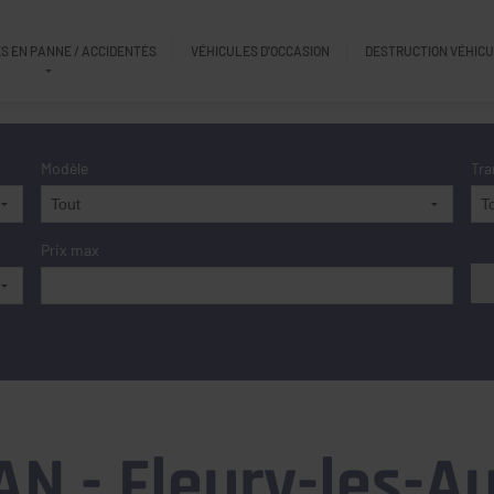
S EN PANNE / ACCIDENTÉS
VÉHICULES D'OCCASION
DESTRUCTION VÉHIC
Modèle
Tra
Prix max
N - Fleury-les-A