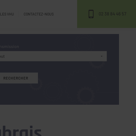
02 38 84 46 57
ULES VHU
CONTACTEZ-NOUS
nsmission
ubrais