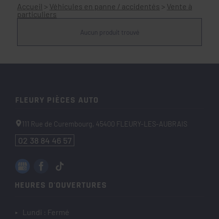
Accueil
>
Véhicules en panne / accidentés
>
Vente à
particuliers
Aucun produit trouvé
FLEURY PIÈCES AUTO
111 Rue de Curembourg,
45400
FLEURY-LES-AUBRAIS
02 38 84 46 57
HEURES D'OUVERTURES
Lundi : Fermé