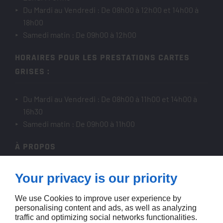
Du Mardi au Vendredi : De 08h00 à 12h00 et 14h00 à
18h00
Samedi matin : De 09h00 à 12h00
HORAIRES POUR LES PRESTATIONS CARTES
GRISES :
Du Mardi au Vendredi : De 08h00 à 11h00 et 14h00 à
16h30
Samedi matin : De 09h00 à 11h00
À PROPOS
Accueil
Your privacy is our priority
Contactez-nous
We use Cookies to improve user experience by
Mentions légales
personalising content and ads, as well as analyzing
Plan du site
traffic and optimizing social networks functionalities.