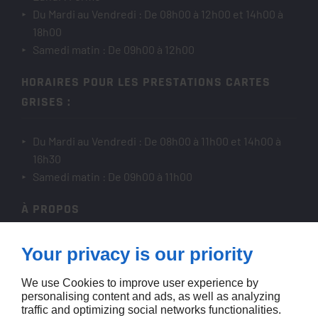
Du Mardi au Vendredi : De 08h00 à 12h00 et 14h00 à
18h00
Samedi matin : De 09h00 à 12h00
HORAIRES POUR LES PRESTATIONS CARTES
GRISES :
Du Mardi au Vendredi : De 08h00 à 11h00 et 14h00 à
16h30
Samedi matin : De 09h00 à 11h00
À PROPOS
Accueil
Your privacy is our priority
Contactez-nous
We use Cookies to improve user experience by
Mentions légales
personalising content and ads, as well as analyzing
Plan du site
traffic and optimizing social networks functionalities.